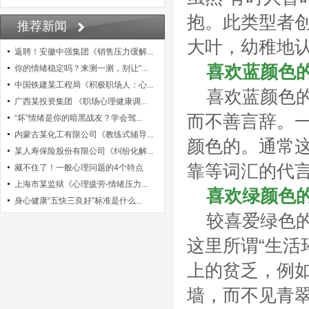
抱。此类型者
推荐新闻
大叶，幼稚地
返聘！安徽中强集团《销售压力缓解...
喜欢蓝颜色
你的情绪稳定吗？来测一测，别让“...
中国铁建某工程局《积极职场人：心...
喜欢蓝颜色
广西某投资集团 《职场心理健康调...
而不善言辞。
“坏”情绪是你的暗黑战友？学会驾...
内蒙古某化工有限公司《教练式辅导...
颜色的。通常
某人寿保险股份有限公司《纠纷化解...
靠等词汇的代
藏不住了！一般心理问题的4个特点
上海市某监狱《心理疲劳-情绪压力...
喜欢绿颜色
身心健康“五快三良好”标准是什么...
较喜爱绿色的
这里所谓“生活
上的贫乏，例
墙，而不见青翠