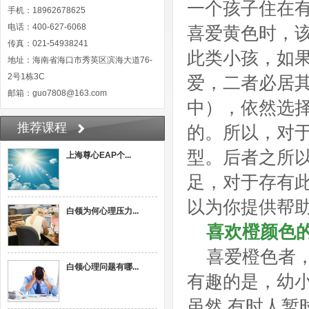
一个孩子住在
手机：18962678625
电话：400-627-6068
喜爱黄色时，
传真：021-54938241
此类小孩，如
地址：海南省海口市秀英区滨海大道76-
2号1栋3C
爱，二者必居
邮箱：guo7808@163.com
中），依然选
推荐课程
的。所以，对
型。后者之所
上海尊心EAP个...
足，对于存有
以为你提供帮
白领为何心理压力...
喜欢橙颜色
喜爱橙色者
白领心理问题有哪...
有趣的是，幼
虽然 有时人暂