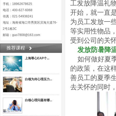
工发放降温礼
手机：18962678625
电话：400-627-6068
开始，就一直
传真：021-54938241
为员工发放一
地址：海南省海口市秀英区滨海大道76-
2号1栋3C
等实用性物品
邮箱：guo7808@163.com
受到公司的关
推荐课程
发放防暑降
如何做好夏
上海尊心EAP个...
的政策，在这
善员工的夏季
白领为何心理压力...
去关怀的同时
白领心理问题有哪...