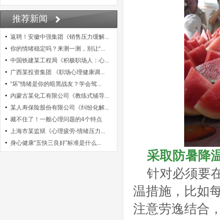
推荐新闻
返聘！安徽中强集团《销售压力缓解...
你的情绪稳定吗？来测一测，别让“...
中国铁建某工程局《积极职场人：心...
广西某投资集团 《职场心理健康调...
“坏”情绪是你的暗黑战友？学会驾...
内蒙古某化工有限公司《教练式辅导...
某人寿保险股份有限公司《纠纷化解...
藏不住了！一般心理问题的4个特点
上海市某监狱《心理疲劳-情绪压力...
身心健康“五快三良好”标准是什么...
采取防暑降
针对必须要
温措施，比如
注意劳逸结合