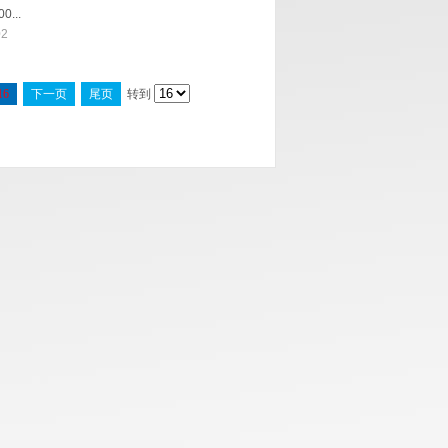
...
02
16
下一页
尾页
转到