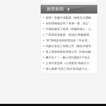
推荐新闻
返聘！安徽中强集团《销售压力缓解...
你的情绪稳定吗？来测一测，别让“...
中国铁建某工程局《积极职场人：心...
广西某投资集团 《职场心理健康调...
“坏”情绪是你的暗黑战友？学会驾...
内蒙古某化工有限公司《教练式辅导...
某人寿保险股份有限公司《纠纷化解...
藏不住了！一般心理问题的4个特点
上海市某监狱《心理疲劳-情绪压力...
身心健康“五快三良好”标准是什么...