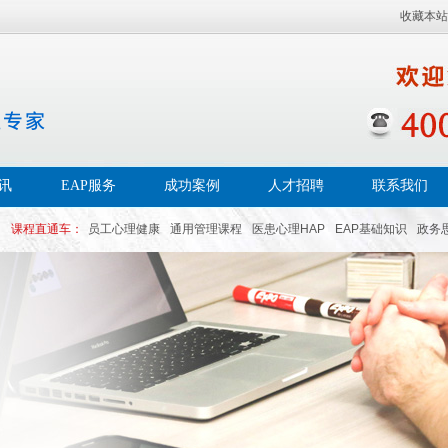
收藏本站
讯
EAP服务
成功案例
人才招聘
联系我们
课程直通车：
员工心理健康
通用管理课程
医患心理HAP
EAP基础知识
政务
帮扶EAP
员工幸福感
白领心理
员工积极性
员工关怀
企业凝聚力
企业用工
心理PAP