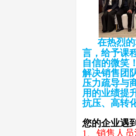
在热烈的
言，给予课
自信的微笑
解决销售团
压力疏导与
用的业绩提
抗压、高转
您的企业遇
1、销售人