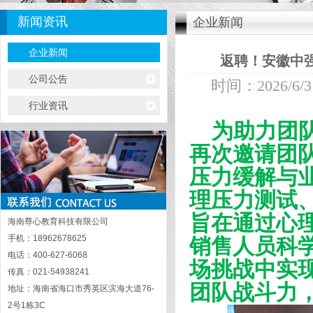
新闻资讯
企业新闻
企业新闻
返聘！安徽中
公司公告
时间：2026/6/3 
行业资讯
为助力团队
再次邀请团
压力缓解与
理压力测试
旨在通过心
海南尊心教育科技有限公司
手机：18962678625
销售人员科
电话：400-627-6068
场挑战中实
传真：021-54938241
团队战斗力
地址：海南省海口市秀英区滨海大道76-
2号1栋3C