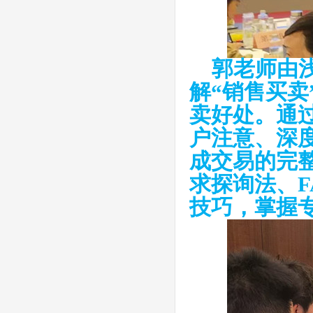
郭老师由浅
解
“
销售买
卖
卖好处。通
户注意、深
成交易的完整
求探询法、F
技巧，掌握