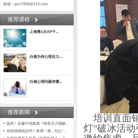
邮箱：guo7808@163.com
推荐课程
上海尊心EAP个...
白领为何心理压力...
白领心理问题有哪...
推荐新闻
培训直面销
返聘！安徽中强集团《销售压力缓解...
灯”破冰活
你的情绪稳定吗？来测一测，别让“...